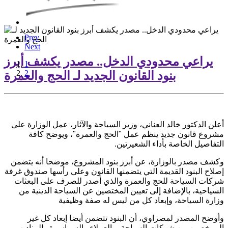
Prev
Next
يراعي محدودي الدخل.. مصدر يكشف أبرز
1
2
بنود القانون الجديد لـ الحج والعمرة
أعلن الدكتور خالد العناني، وزير السياحة والآثار، عمل الوزارة على
مشروع قانون جديد ينظم عمل "الحج والعمرة"، ويوضح كافة
التفاصيل الخاصة بأداء الشعيرتين.
وكشف مصدر بالوزارة، عن أبرز بنود المشروع، موضحا أنه يتضمن
إصلاح البنود القديمة التي يتضمنها القانون وعلى رأسها صندوق غرفة
شركات السياحة للحج والعمرة والذي أصدر للصرف على البعثات
السياحية، بالإضافة إلى تعيين المختصين عن السياحة الدينية من
وزارة السياحة، وإبعاد كل من ليس له صفة وظيفية
وأوضح المصدر لمصراوي، أن البنود تتضمن أيضا إبعاد كل غير
المرخصين من شركات السياحة، والعملاء والسماسرة والمناديب