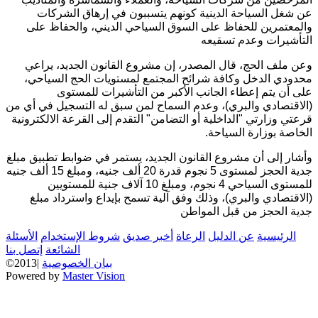
عن شغل السياحة الدينية كونهم يتسببون في إرهاق الشركات
والمعتمرين للحفاظ على السوق السياحي الديني، والحفاظ على
التأشيرات وعدم تسقيعه
وعن ملف الحج، قال المصدر، إن مشروع القانون الجديد، يراعي
محدودي الدخل وكافة شرائح المجتمع لمستويات الحج السياحي،
على أن يتم إعطاء الجانب الأكبر من التأشيرات للمستوى
(الاقتصادي والبري)، وعدم السماح لمن سبق له التسجيل في أي من
قرعتي وزارتي "الداخلية أو التضامن" التقدم إلى القرعة الالكترونية
الخاصة بوزارة السياحة.
وأشار إلى أن مشروع القانون الجديد، يستمر في ضوابط تطبيق مبلغ
جدية الحجز لمستوى 5 نجوم قدرة 20 ألف جنيه، ومبلغ 15 ألف جنيه
للمستوى السياحي 4 نجوم، ومبلغ 10 آلاف جنية للمستويين
(الاقتصادي والبري)، وذلك وفق آلية تسمح بإيداع واسترداد مبلغ
جدية الحجز من قبل المواطن
الرئيسية
عن الدليل
الرعاة
أخبر صديق
شروط الإستخدام
الأسئلة
الشائعة
إتصل بنا
بيان الخصوصية
©2013|
Powered by
Master Vision