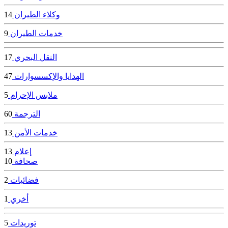
وكلاء الطيران
14
خدمات الطيران
9
النقل البحري
17
الهدايا والإكسسوارات
47
ملابس الإحرام
5
الترجمة
60
خدمات الأمن
13
إعلام
13
صحافة
10
فضائيات
2
أخري
1
توريدات
5