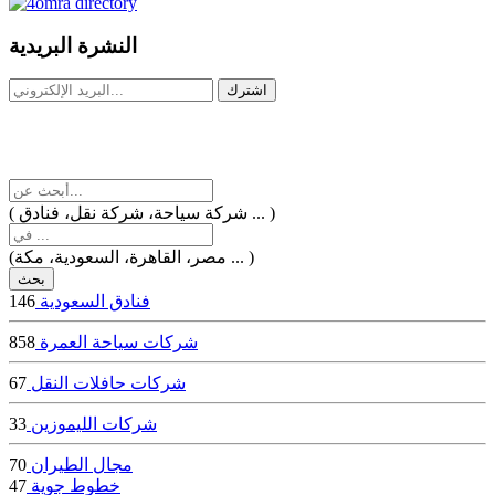
dealer
casinos
النشرة البريدية
online
livedealercasino.online
( شركة سياحة، شركة نقل، فنادق ... )
(مصر، القاهرة، السعودية، مكة ... )
فنادق السعودية
146
شركات سياحة العمرة
858
شركات حافلات النقل
67
شركات الليموزين
33
مجال الطيران
70
خطوط جوية
47